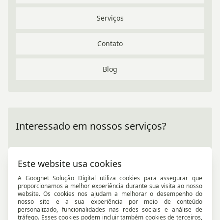
novidades que vão mudar o jogo para as agências
Serviços
Por que sua empresa não aparece no Google (e como
resolver isso)
Contato
Agência de marketing ou freelancer: qual vale mais
Blog
a pena para sua empresa?
7 estratégias de marketing digital que realmente
geram clientes
Gestão de Facebook Ads para Marmoraria em Santo
Interessado em nossos serviços?
André
Solicite um orçamento e veja como podemos impulsionar
Criação de Site Profissional para Serralheria em
seu negócio com resultados reais!
Este website usa cookies
Diadema
A Goognet Solução Digital utiliza cookies para assegurar que
Gestão de Instagram Ads para Indústria em São
proporcionamos a melhor experiência durante sua visita ao nosso
Entre em contato
website. Os cookies nos ajudam a melhorar o desempenho do
Paulo
nosso site e a sua experiência por meio de conteúdo
personalizado, funcionalidades nas redes sociais e análise de
Google Ads para Metalúrgica em São Bernardo do
tráfego. Esses cookies podem incluir também cookies de terceiros,