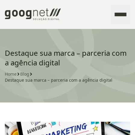
Home
Destaque sua marca – parceria com
a agência digital
Sobre
Home
Blog
Destaque sua marca – parceria com a agência digital
Serviços
Contato
Blog
Fale conosco