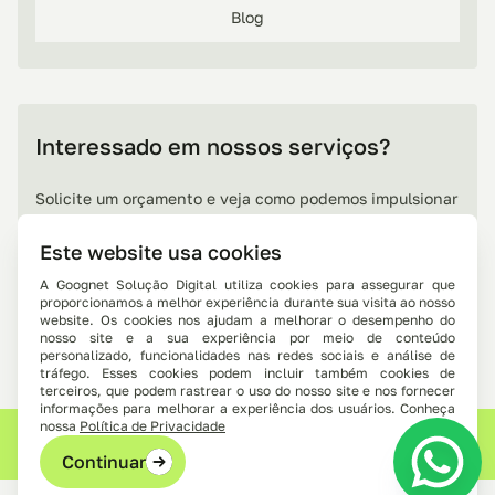
Blog
Interessado em nossos serviços?
Solicite um orçamento e veja como podemos impulsionar
seu negócio com resultados reais!
Este website usa cookies
Entre em contato
A Goognet Solução Digital utiliza cookies para assegurar que
proporcionamos a melhor experiência durante sua visita ao nosso
website. Os cookies nos ajudam a melhorar o desempenho do
nosso site e a sua experiência por meio de conteúdo
personalizado, funcionalidades nas redes sociais e análise de
tráfego. Esses cookies podem incluir também cookies de
terceiros, que podem rastrear o uso do nosso site e nos fornecer
informações para melhorar a experiência dos usuários. Conheça
nossa
Política de Privacidade
© 2026 Goognet Solução Digital. Todos os direitos
reservados.
Continuar
W